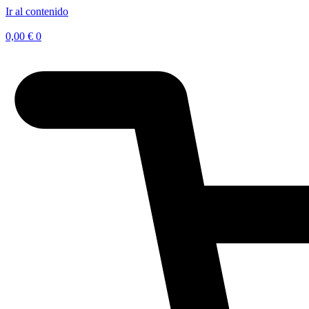
Ir al contenido
0,00
€
0