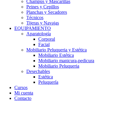
Champús y Mascarillas
Peines y Cepillos
Planchas y Secadores
Técnicos
Tijeras y Navajas
EQUIPAMIENTO
Aparatología
Corporal
Facial
Mobiliario Peluqueria y Estética
Mobiliario Estética
Mobiliario manicura-pedicura
Mobiliario Peluqueria
Desechables
Estética
Peluquería
Cursos
Mi cuenta
Contacto