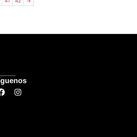
41
42
→
íguenos