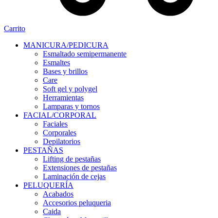
Carrito
MANICURA/PEDICURA
Esmaltado semipermanente
Esmaltes
Bases y brillos
Care
Soft gel y polygel
Herramientas
Lamparas y tornos
FACIAL/CORPORAL
Faciales
Corporales
Depilatorios
PESTAÑAS
Lifting de pestañas
Extensiones de pestañas
Laminación de cejas
PELUQUERÍA
Acabados
Accesorios peluqueria
Caida