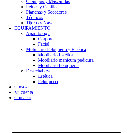
Champús y Mascarillas
Peines y Cepillos
Planchas y Secadores
Técnicos
Tijeras y Navajas
EQUIPAMIENTO
Aparatología
Corporal
Facial
Mobiliario Peluqueria y Estética
Mobiliario Estética
Mobiliario manicura-pedicura
Mobiliario Peluqueria
Desechables
Estética
Peluquería
Cursos
Mi cuenta
Contacto