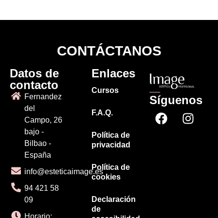
CONTÁCTANOS
Datos de
Enlaces
contacto
Cursos
Fernandez
Síguenos
del
F.A.Q.
Campo, 26
bajo -
Política de
Bilbao -
privacidad
España
Política de
info@esteticaimage.es
cookies
94 421 58
Declaración
09
de
Horario: