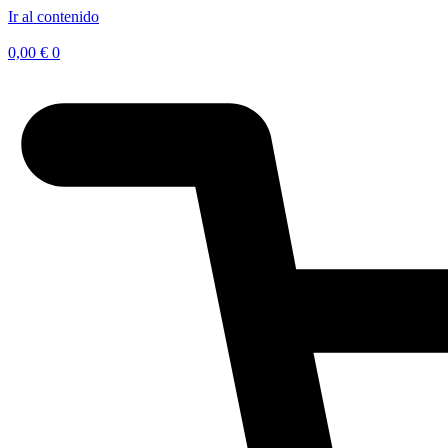
Ir al contenido
0,00
€
0