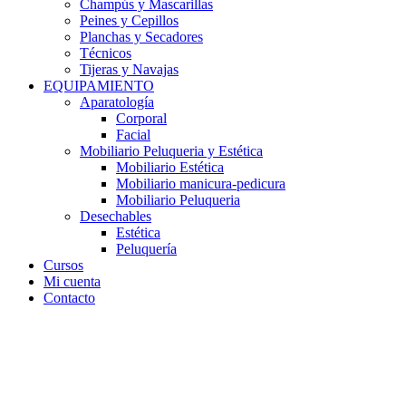
Champús y Mascarillas
Peines y Cepillos
Planchas y Secadores
Técnicos
Tijeras y Navajas
EQUIPAMIENTO
Aparatología
Corporal
Facial
Mobiliario Peluqueria y Estética
Mobiliario Estética
Mobiliario manicura-pedicura
Mobiliario Peluqueria
Desechables
Estética
Peluquería
Cursos
Mi cuenta
Contacto