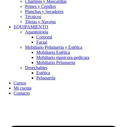
Champús y Mascarillas
Peines y Cepillos
Planchas y Secadores
Técnicos
Tijeras y Navajas
EQUIPAMIENTO
Aparatología
Corporal
Facial
Mobiliario Peluqueria y Estética
Mobiliario Estética
Mobiliario manicura-pedicura
Mobiliario Peluqueria
Desechables
Estética
Peluquería
Cursos
Mi cuenta
Contacto