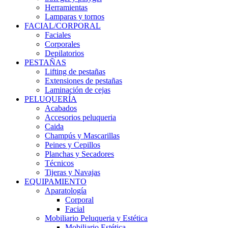
Herramientas
Lamparas y tornos
FACIAL/CORPORAL
Faciales
Corporales
Depilatorios
PESTAÑAS
Lifting de pestañas
Extensiones de pestañas
Laminación de cejas
PELUQUERÍA
Acabados
Accesorios peluqueria
Caida
Champús y Mascarillas
Peines y Cepillos
Planchas y Secadores
Técnicos
Tijeras y Navajas
EQUIPAMIENTO
Aparatología
Corporal
Facial
Mobiliario Peluqueria y Estética
Mobiliario Estética