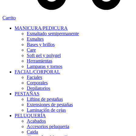
Carrito
MANICURA/PEDICURA
Esmaltado semipermanente
Esmaltes
Bases y brillos
Care
Soft gel y polygel
Herramientas
Lamparas y tornos
FACIAL/CORPORAL
Faciales
Corporales
Depilatorios
PESTAÑAS
Lifting de pestañas
Extensiones de pestañas
Laminación de cejas
PELUQUERÍA
Acabados
Accesorios peluqueria
Caida