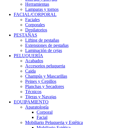
Herramientas
Lamparas y tornos
FACIAL/CORPORAL
Faciales
Corporales
Depilatorios
PESTAÑAS
Lifting de pestañas
Extensiones de pestañas
Laminación de cejas
PELUQUERÍA
Acabados
Accesorios peluqueria
Caida
Champús y Mascarillas
Peines y Cepillos
Planchas y Secadores
Técnicos
Tijeras y Navajas
EQUIPAMIENTO
Aparatología
Corporal
Facial
Mobiliario Peluqueria y Estética
Mobiliario Estética