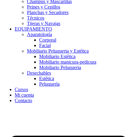
Champús y Mascarillas
Peines y Cepillos
Planchas y Secadores
Técnicos
Tijeras y Navajas
EQUIPAMIENTO
Aparatología
Corporal
Facial
Mobiliario Peluqueria y Estética
Mobiliario Estética
Mobiliario manicura-pedicura
Mobiliario Peluqueria
Desechables
Estética
Peluquería
Cursos
Mi cuenta
Contacto