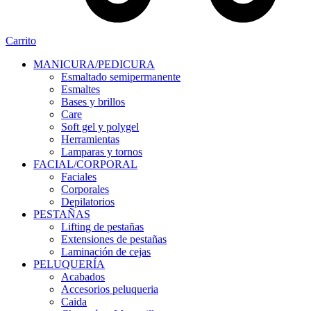
Carrito
MANICURA/PEDICURA
Esmaltado semipermanente
Esmaltes
Bases y brillos
Care
Soft gel y polygel
Herramientas
Lamparas y tornos
FACIAL/CORPORAL
Faciales
Corporales
Depilatorios
PESTAÑAS
Lifting de pestañas
Extensiones de pestañas
Laminación de cejas
PELUQUERÍA
Acabados
Accesorios peluqueria
Caida