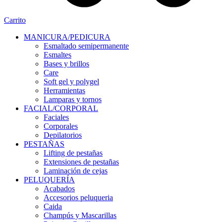
Carrito
MANICURA/PEDICURA
Esmaltado semipermanente
Esmaltes
Bases y brillos
Care
Soft gel y polygel
Herramientas
Lamparas y tornos
FACIAL/CORPORAL
Faciales
Corporales
Depilatorios
PESTAÑAS
Lifting de pestañas
Extensiones de pestañas
Laminación de cejas
PELUQUERÍA
Acabados
Accesorios peluqueria
Caida
Champús y Mascarillas