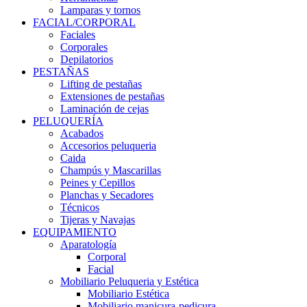
Lamparas y tornos
FACIAL/CORPORAL
Faciales
Corporales
Depilatorios
PESTAÑAS
Lifting de pestañas
Extensiones de pestañas
Laminación de cejas
PELUQUERÍA
Acabados
Accesorios peluqueria
Caida
Champús y Mascarillas
Peines y Cepillos
Planchas y Secadores
Técnicos
Tijeras y Navajas
EQUIPAMIENTO
Aparatología
Corporal
Facial
Mobiliario Peluqueria y Estética
Mobiliario Estética
Mobiliario manicura-pedicura