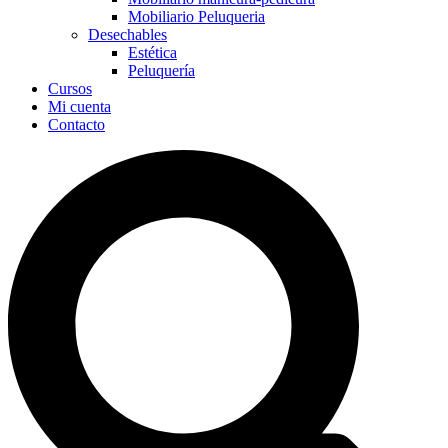
Mobiliario Peluqueria
Desechables
Estética
Peluquería
Cursos
Mi cuenta
Contacto