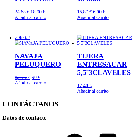
El
El
El
El
24,68
€
18,90
€
15,87
€
6,90
€
precio
precio
precio
precio
Añadir al carrito
Añadir al carrito
original
actual
original
actual
era:
es:
era:
es:
24,68 €.
18,90 €.
15,87 €.
6,90 €.
¡Oferta!
NAVAJA
TIJERA
PELUQUERO
ENTRESACAR
5,5¨3CLAVELES
El
El
8,35
€
4,90
€
precio
precio
Añadir al carrito
17,40
€
original
actual
Añadir al carrito
era:
es:
8,35 €.
4,90 €.
CONTÁCTANOS
Datos de contacto