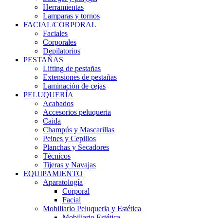
Herramientas
Lamparas y tornos
FACIAL/CORPORAL
Faciales
Corporales
Depilatorios
PESTAÑAS
Lifting de pestañas
Extensiones de pestañas
Laminación de cejas
PELUQUERÍA
Acabados
Accesorios peluqueria
Caida
Champús y Mascarillas
Peines y Cepillos
Planchas y Secadores
Técnicos
Tijeras y Navajas
EQUIPAMIENTO
Aparatología
Corporal
Facial
Mobiliario Peluqueria y Estética
Mobiliario Estética