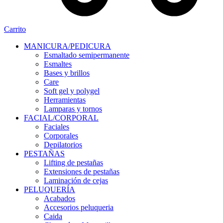
Carrito
MANICURA/PEDICURA
Esmaltado semipermanente
Esmaltes
Bases y brillos
Care
Soft gel y polygel
Herramientas
Lamparas y tornos
FACIAL/CORPORAL
Faciales
Corporales
Depilatorios
PESTAÑAS
Lifting de pestañas
Extensiones de pestañas
Laminación de cejas
PELUQUERÍA
Acabados
Accesorios peluqueria
Caida