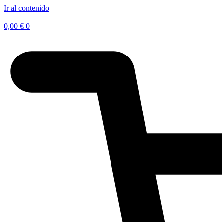
Ir al contenido
0,00
€
0