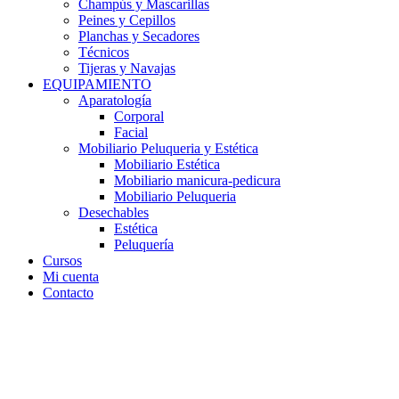
Champús y Mascarillas
Peines y Cepillos
Planchas y Secadores
Técnicos
Tijeras y Navajas
EQUIPAMIENTO
Aparatología
Corporal
Facial
Mobiliario Peluqueria y Estética
Mobiliario Estética
Mobiliario manicura-pedicura
Mobiliario Peluqueria
Desechables
Estética
Peluquería
Cursos
Mi cuenta
Contacto