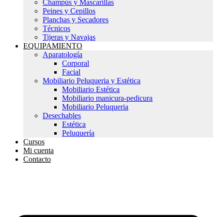
Champús y Mascarillas
Peines y Cepillos
Planchas y Secadores
Técnicos
Tijeras y Navajas
EQUIPAMIENTO
Aparatología
Corporal
Facial
Mobiliario Peluqueria y Estética
Mobiliario Estética
Mobiliario manicura-pedicura
Mobiliario Peluqueria
Desechables
Estética
Peluquería
Cursos
Mi cuenta
Contacto