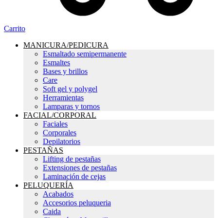
Carrito
MANICURA/PEDICURA
Esmaltado semipermanente
Esmaltes
Bases y brillos
Care
Soft gel y polygel
Herramientas
Lamparas y tornos
FACIAL/CORPORAL
Faciales
Corporales
Depilatorios
PESTAÑAS
Lifting de pestañas
Extensiones de pestañas
Laminación de cejas
PELUQUERÍA
Acabados
Accesorios peluqueria
Caida