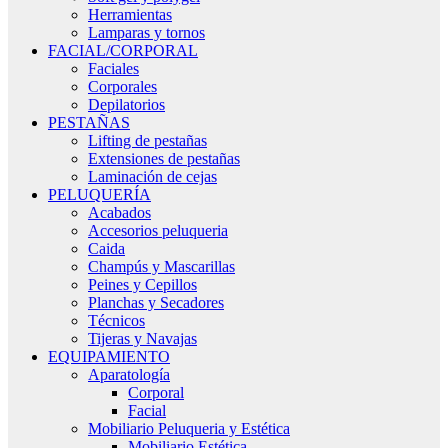
Herramientas
Lamparas y tornos
FACIAL/CORPORAL
Faciales
Corporales
Depilatorios
PESTAÑAS
Lifting de pestañas
Extensiones de pestañas
Laminación de cejas
PELUQUERÍA
Acabados
Accesorios peluqueria
Caida
Champús y Mascarillas
Peines y Cepillos
Planchas y Secadores
Técnicos
Tijeras y Navajas
EQUIPAMIENTO
Aparatología
Corporal
Facial
Mobiliario Peluqueria y Estética
Mobiliario Estética