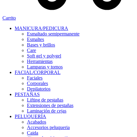
Carrito
MANICURA/PEDICURA
Esmaltado semipermanente
Esmaltes
Bases y brillos
Care
Soft gel y polygel
Herramientas
Lamparas y tornos
FACIAL/CORPORAL
Faciales
Corporales
Depilatorios
PESTAÑAS
Lifting de pestañas
Extensiones de pestañas
Laminación de cejas
PELUQUERÍA
Acabados
Accesorios peluqueria
Caida