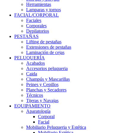
Herramientas
Lamparas y tornos
FACIAL/CORPORAL
Faciales
Corporales
Depilatorios
PESTAÑAS
Lifting de pestañas
Extensiones de pestañas
Laminación de cejas
PELUQUERÍA
Acabados
Accesorios peluqueria
Caida
Champús y Mascarillas
Peines y Cepillos
Planchas y Secadores
Técnicos
Tijeras y Navajas
EQUIPAMIENTO
Aparatología
Corporal
Facial
Mobiliario Peluqueria y Estética
Mobiliario Estética