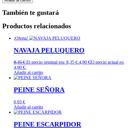
Añadir al carrito
También te gustará
Productos relacionados
¡Oferta!
NAVAJA PELUQUERO
8,35
€
El precio original era: 8,35 €.
4,90
€
El precio actual es:
4,90 €.
Añadir al carrito
PEINE SEÑORA
0,93
€
Añadir al carrito
PEINE ESCARPIDOR