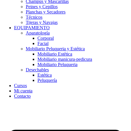
Champús y Mascarillas
Peines y Cepillos
Planchas y Secadores
Técnicos
Tijeras y Navajas
EQUIPAMIENTO
Aparatología
Corporal
Facial
Mobiliario Peluqueria y Estética
Mobiliario Estética
Mobiliario manicura-pedicura
Mobiliario Peluqueria
Desechables
Estética
Peluquería
Cursos
Mi cuenta
Contacto