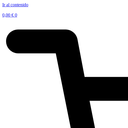
Ir al contenido
0,00
€
0