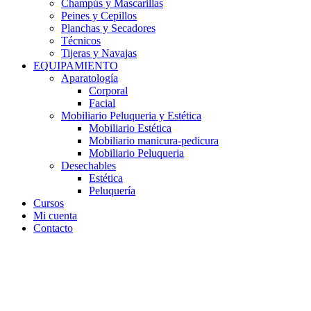
Champús y Mascarillas
Peines y Cepillos
Planchas y Secadores
Técnicos
Tijeras y Navajas
EQUIPAMIENTO
Aparatología
Corporal
Facial
Mobiliario Peluqueria y Estética
Mobiliario Estética
Mobiliario manicura-pedicura
Mobiliario Peluqueria
Desechables
Estética
Peluquería
Cursos
Mi cuenta
Contacto