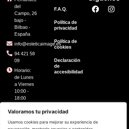
del
F.A.Q.
Campo, 26
bajo -
Política de
Bilbao -
privacidad
España
Política de
info@esteticaimage.es
cookies
94 421 58
Declaración
09
de
Horario:
accesibilidad
de Lunes
a Viernes
10:00 -
18:00
Valoramos tu privacidad
Usamos cookies para mejorar su experiencia de
navegación, mostrarle anuncios o contenidos