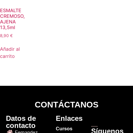
ESMALTE
CREMOSO,
AJENA
13,5ml
8,90
€
Añadir al
carrito
CONTÁCTANOS
Datos de
Enlaces
contacto
Cursos
Síguenos
Fernandez