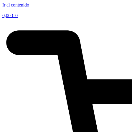
Ir al contenido
0,00
€
0