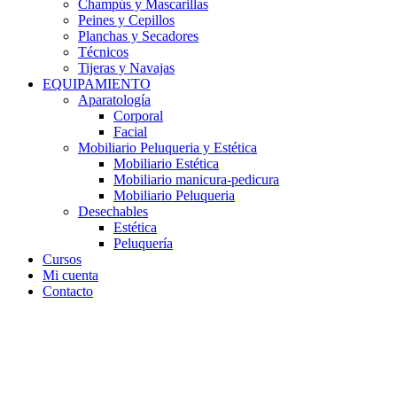
Champús y Mascarillas
Peines y Cepillos
Planchas y Secadores
Técnicos
Tijeras y Navajas
EQUIPAMIENTO
Aparatología
Corporal
Facial
Mobiliario Peluqueria y Estética
Mobiliario Estética
Mobiliario manicura-pedicura
Mobiliario Peluqueria
Desechables
Estética
Peluquería
Cursos
Mi cuenta
Contacto