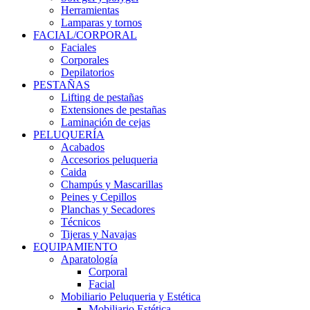
Herramientas
Lamparas y tornos
FACIAL/CORPORAL
Faciales
Corporales
Depilatorios
PESTAÑAS
Lifting de pestañas
Extensiones de pestañas
Laminación de cejas
PELUQUERÍA
Acabados
Accesorios peluqueria
Caida
Champús y Mascarillas
Peines y Cepillos
Planchas y Secadores
Técnicos
Tijeras y Navajas
EQUIPAMIENTO
Aparatología
Corporal
Facial
Mobiliario Peluqueria y Estética
Mobiliario Estética