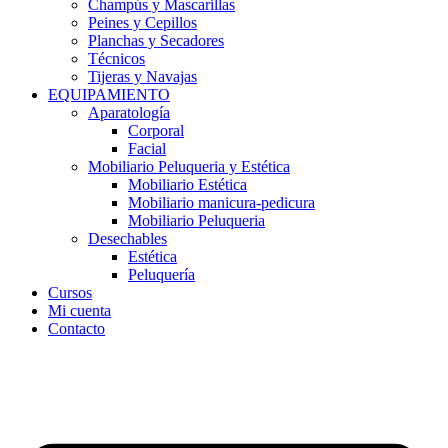
Champús y Mascarillas
Peines y Cepillos
Planchas y Secadores
Técnicos
Tijeras y Navajas
EQUIPAMIENTO
Aparatología
Corporal
Facial
Mobiliario Peluqueria y Estética
Mobiliario Estética
Mobiliario manicura-pedicura
Mobiliario Peluqueria
Desechables
Estética
Peluquería
Cursos
Mi cuenta
Contacto