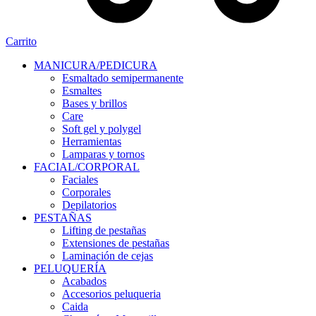
Carrito
MANICURA/PEDICURA
Esmaltado semipermanente
Esmaltes
Bases y brillos
Care
Soft gel y polygel
Herramientas
Lamparas y tornos
FACIAL/CORPORAL
Faciales
Corporales
Depilatorios
PESTAÑAS
Lifting de pestañas
Extensiones de pestañas
Laminación de cejas
PELUQUERÍA
Acabados
Accesorios peluqueria
Caida