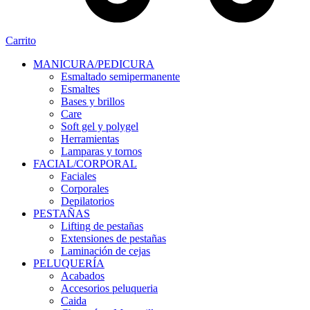
Carrito
MANICURA/PEDICURA
Esmaltado semipermanente
Esmaltes
Bases y brillos
Care
Soft gel y polygel
Herramientas
Lamparas y tornos
FACIAL/CORPORAL
Faciales
Corporales
Depilatorios
PESTAÑAS
Lifting de pestañas
Extensiones de pestañas
Laminación de cejas
PELUQUERÍA
Acabados
Accesorios peluqueria
Caida