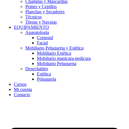
Champús y Mascarillas
Peines y Cepillos
Planchas y Secadores
Técnicos
Tijeras y Navajas
EQUIPAMIENTO
Aparatología
Corporal
Facial
Mobiliario Peluqueria y Estética
Mobiliario Estética
Mobiliario manicura-pedicura
Mobiliario Peluqueria
Desechables
Estética
Peluquería
Cursos
Mi cuenta
Contacto