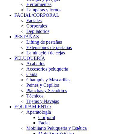
Herramientas
Lamparas y tornos
FACIAL/CORPORAL
Faciales
Corporales
Depilatorios
PESTAÑAS
Lifting de pestañas
Extensiones de pestañas
Laminación de cejas
PELUQUERÍA
Acabados
Accesorios peluqueria
Caida
Champús y Mascarillas
Peines y Cepillos
Planchas y Secadores
Técnicos
Tijeras y Navajas
EQUIPAMIENTO
Aparatología
Corporal
Facial
Mobiliario Peluqueria y Estética
Mobiliario Estética