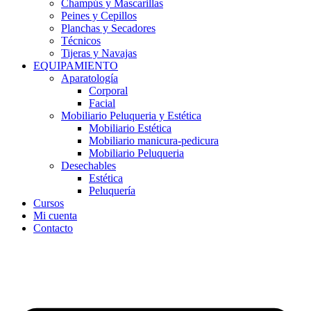
Champús y Mascarillas
Peines y Cepillos
Planchas y Secadores
Técnicos
Tijeras y Navajas
EQUIPAMIENTO
Aparatología
Corporal
Facial
Mobiliario Peluqueria y Estética
Mobiliario Estética
Mobiliario manicura-pedicura
Mobiliario Peluqueria
Desechables
Estética
Peluquería
Cursos
Mi cuenta
Contacto