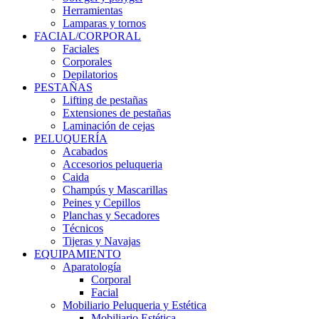
Herramientas
Lamparas y tornos
FACIAL/CORPORAL
Faciales
Corporales
Depilatorios
PESTAÑAS
Lifting de pestañas
Extensiones de pestañas
Laminación de cejas
PELUQUERÍA
Acabados
Accesorios peluqueria
Caida
Champús y Mascarillas
Peines y Cepillos
Planchas y Secadores
Técnicos
Tijeras y Navajas
EQUIPAMIENTO
Aparatología
Corporal
Facial
Mobiliario Peluqueria y Estética
Mobiliario Estética