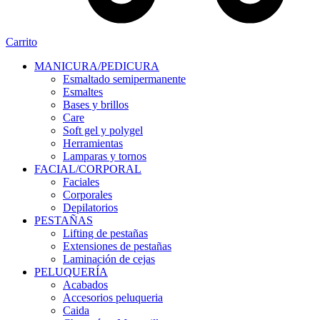
Carrito
MANICURA/PEDICURA
Esmaltado semipermanente
Esmaltes
Bases y brillos
Care
Soft gel y polygel
Herramientas
Lamparas y tornos
FACIAL/CORPORAL
Faciales
Corporales
Depilatorios
PESTAÑAS
Lifting de pestañas
Extensiones de pestañas
Laminación de cejas
PELUQUERÍA
Acabados
Accesorios peluqueria
Caida