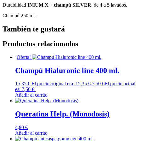
Durabilidad
INIUM X + champú SILVER
de 4 a 5 lavados.
Champú 250 ml.
También te gustará
Productos relacionados
¡Oferta!
Champú Hialuronic line 400 ml.
15,35
€
El precio original era: 15,35 €.
7,50
€
El precio actual
es: 7,50 €.
Añadir al carrito
Queratina Help. (Monodosis)
4,80
€
Añadir al carrito