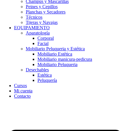
Champús y Mascarillas
Peines y Cepillos
Planchas y Secadores
Técnicos
Tijeras y Navajas
EQUIPAMIENTO
Aparatología
Corporal
Facial
Mobiliario Peluqueria y Estética
Mobiliario Estética
Mobiliario manicura-pedicura
Mobiliario Peluqueria
Desechables
Estética
Peluquería
Cursos
Mi cuenta
Contacto