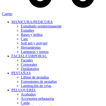
Carrito
MANICURA/PEDICURA
Esmaltado semipermanente
Esmaltes
Bases y brillos
Care
Soft gel y polygel
Herramientas
Lamparas y tornos
FACIAL/CORPORAL
Faciales
Corporales
Depilatorios
PESTAÑAS
Lifting de pestañas
Extensiones de pestañas
Laminación de cejas
PELUQUERÍA
Acabados
Accesorios peluqueria
Caida