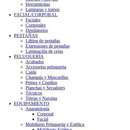
Herramientas
Lamparas y tornos
FACIAL/CORPORAL
Faciales
Corporales
Depilatorios
PESTAÑAS
Lifting de pestañas
Extensiones de pestañas
Laminación de cejas
PELUQUERÍA
Acabados
Accesorios peluqueria
Caida
Champús y Mascarillas
Peines y Cepillos
Planchas y Secadores
Técnicos
Tijeras y Navajas
EQUIPAMIENTO
Aparatología
Corporal
Facial
Mobiliario Peluqueria y Estética
Mobiliario Estética