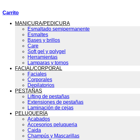
Carrito
MANICURA/PEDICURA
Esmaltado semipermanente
Esmaltes
Bases y brillos
Care
Soft gel y polygel
Herramientas
Lamparas y tornos
FACIAL/CORPORAL
Faciales
Corporales
Depilatorios
PESTAÑAS
Lifting de pestañas
Extensiones de pestañas
Laminación de cejas
PELUQUERÍA
Acabados
Accesorios peluqueria
Caida
Champús y Mascarillas