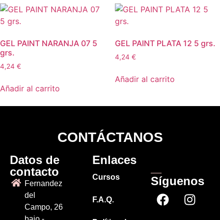
GEL PAINT NARANJA 07 5
GEL PAINT PLATA 12 5 grs.
grs.
4,24
€
4,24
€
Añadir al carrito
Añadir al carrito
CONTÁCTANOS
Datos de
Enlaces
contacto
Cursos
Síguenos
Fernandez
del
F.A.Q.
Campo, 26
bajo -