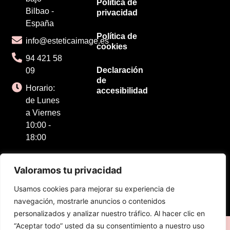
Política de
Bilbao -
privacidad
España
Política de
info@esteticaimage.es
cookies
94 421 58
Declaración
09
de
Horario:
accesibilidad
de Lunes
a Viernes
10:00 -
18:00
Valoramos tu privacidad
Usamos cookies para mejorar su experiencia de
navegación, mostrarle anuncios o contenidos
personalizados y analizar nuestro tráfico. Al hacer clic en
“Aceptar todo” usted da su consentimiento a nuestro uso
© 2025 Todos los derechos reservados. Diseñado por