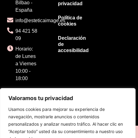
Bilbao -
privacidad
España
Política de
info@esteticaimage.es
cookies
94 421 58
Declaración
09
de
Horario:
accesibilidad
de Lunes
a Viernes
10:00 -
18:00
Valoramos tu privacidad
Usamos cookies para mejorar su experiencia de
navegación, mostrarle anuncios o contenidos
personalizados y analizar nuestro tráfico. Al hacer clic en
“Aceptar todo” usted da su consentimiento a nuestro uso
© 2025 Todos los derechos reservados. Diseñado por