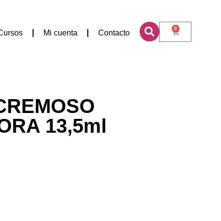
0
Cursos
Mi cuenta
Contacto
 CREMOSO
RA 13,5ml