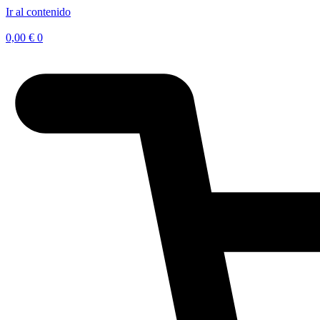
Ir al contenido
0,00
€
0