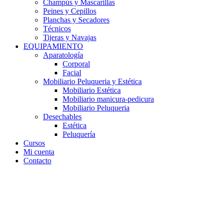
Champús y Mascarillas
Peines y Cepillos
Planchas y Secadores
Técnicos
Tijeras y Navajas
EQUIPAMIENTO
Aparatología
Corporal
Facial
Mobiliario Peluqueria y Estética
Mobiliario Estética
Mobiliario manicura-pedicura
Mobiliario Peluqueria
Desechables
Estética
Peluquería
Cursos
Mi cuenta
Contacto