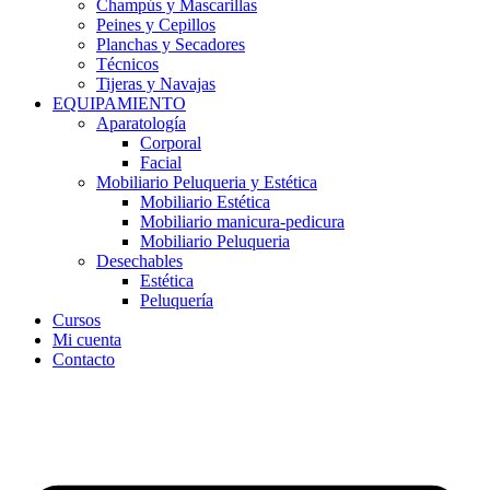
Champús y Mascarillas
Peines y Cepillos
Planchas y Secadores
Técnicos
Tijeras y Navajas
EQUIPAMIENTO
Aparatología
Corporal
Facial
Mobiliario Peluqueria y Estética
Mobiliario Estética
Mobiliario manicura-pedicura
Mobiliario Peluqueria
Desechables
Estética
Peluquería
Cursos
Mi cuenta
Contacto