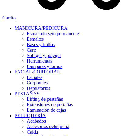
Carrito
MANICURA/PEDICURA
Esmaltado semipermanente
Esmaltes
Bases y brillos
Care
Soft gel y polygel
Herramientas
Lamparas y tornos
FACIAL/CORPORAL
Faciales
Corporales
Depilatorios
PESTAÑAS
Lifting de pestañas
Extensiones de pestañas
Laminación de cejas
PELUQUERÍA
Acabados
Accesorios peluqueria
Caida