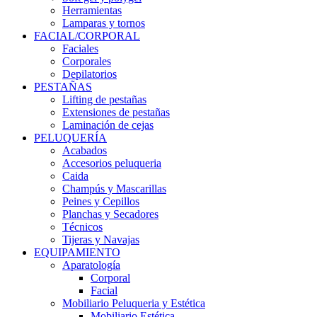
Herramientas
Lamparas y tornos
FACIAL/CORPORAL
Faciales
Corporales
Depilatorios
PESTAÑAS
Lifting de pestañas
Extensiones de pestañas
Laminación de cejas
PELUQUERÍA
Acabados
Accesorios peluqueria
Caida
Champús y Mascarillas
Peines y Cepillos
Planchas y Secadores
Técnicos
Tijeras y Navajas
EQUIPAMIENTO
Aparatología
Corporal
Facial
Mobiliario Peluqueria y Estética
Mobiliario Estética