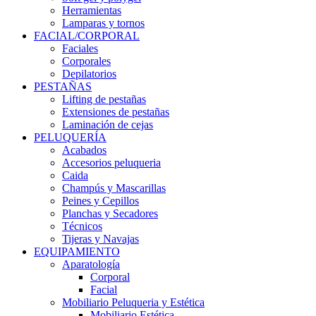
Herramientas
Lamparas y tornos
FACIAL/CORPORAL
Faciales
Corporales
Depilatorios
PESTAÑAS
Lifting de pestañas
Extensiones de pestañas
Laminación de cejas
PELUQUERÍA
Acabados
Accesorios peluqueria
Caida
Champús y Mascarillas
Peines y Cepillos
Planchas y Secadores
Técnicos
Tijeras y Navajas
EQUIPAMIENTO
Aparatología
Corporal
Facial
Mobiliario Peluqueria y Estética
Mobiliario Estética