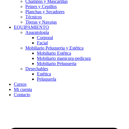
Champús y Mascarillas
Peines y Cepillos
Planchas y Secadores
Técnicos
Tijeras y Navajas
EQUIPAMIENTO
Aparatología
Corporal
Facial
Mobiliario Peluqueria y Estética
Mobiliario Estética
Mobiliario manicura-pedicura
Mobiliario Peluqueria
Desechables
Estética
Peluquería
Cursos
Mi cuenta
Contacto