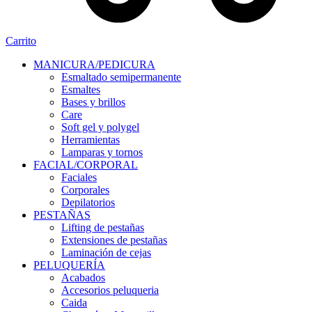
Carrito
MANICURA/PEDICURA
Esmaltado semipermanente
Esmaltes
Bases y brillos
Care
Soft gel y polygel
Herramientas
Lamparas y tornos
FACIAL/CORPORAL
Faciales
Corporales
Depilatorios
PESTAÑAS
Lifting de pestañas
Extensiones de pestañas
Laminación de cejas
PELUQUERÍA
Acabados
Accesorios peluqueria
Caida