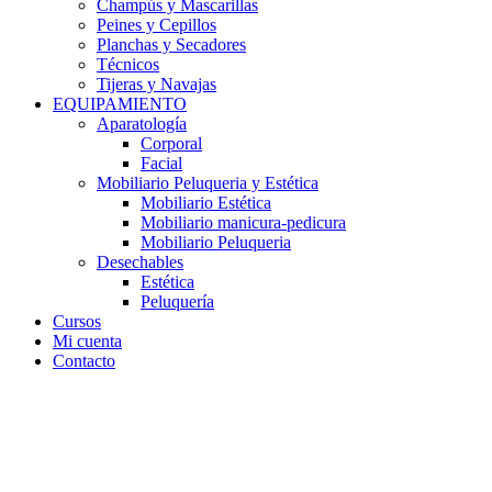
Champús y Mascarillas
Peines y Cepillos
Planchas y Secadores
Técnicos
Tijeras y Navajas
EQUIPAMIENTO
Aparatología
Corporal
Facial
Mobiliario Peluqueria y Estética
Mobiliario Estética
Mobiliario manicura-pedicura
Mobiliario Peluqueria
Desechables
Estética
Peluquería
Cursos
Mi cuenta
Contacto