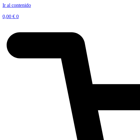
Ir al contenido
0,00
€
0