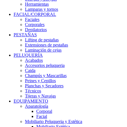
Herramientas
Lamparas y tornos
FACIAL/CORPORAL
Faciales
Corporales
Depilatorios
PESTAÑAS
Lifting de pestañas
Extensiones de pestañas
Laminación de cejas
PELUQUERÍA
Acabados
Accesorios peluqueria
Caida
Champús y Mascarillas
Peines y Cepillos
Planchas y Secadores
Técnicos
Tijeras y Navajas
EQUIPAMIENTO
Aparatología
Corporal
Facial
Mobiliario Peluqueria y Estética
Mobiliario Estética