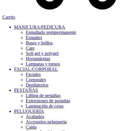
Carrito
MANICURA/PEDICURA
Esmaltado semipermanente
Esmaltes
Bases y brillos
Care
Soft gel y polygel
Herramientas
Lamparas y tornos
FACIAL/CORPORAL
Faciales
Corporales
Depilatorios
PESTAÑAS
Lifting de pestañas
Extensiones de pestañas
Laminación de cejas
PELUQUERÍA
Acabados
Accesorios peluqueria
Caida