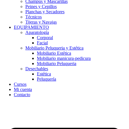
Champús y Mascarillas
Peines y Cepillos
Planchas y Secadores
Técnicos
Tijeras y Navajas
EQUIPAMIENTO
Aparatología
Corporal
Facial
Mobiliario Peluqueria y Estética
Mobiliario Estética
Mobiliario manicura-pedicura
Mobiliario Peluqueria
Desechables
Estética
Peluquería
Cursos
Mi cuenta
Contacto