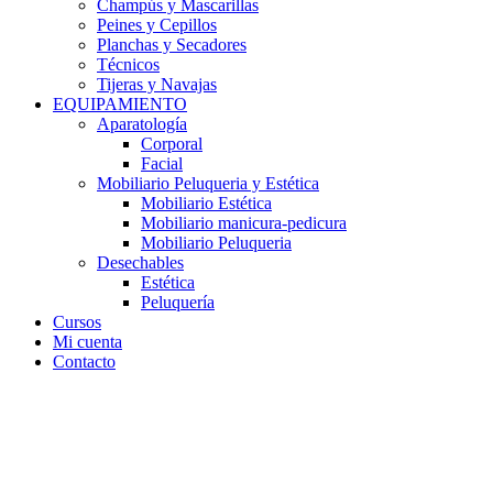
Champús y Mascarillas
Peines y Cepillos
Planchas y Secadores
Técnicos
Tijeras y Navajas
EQUIPAMIENTO
Aparatología
Corporal
Facial
Mobiliario Peluqueria y Estética
Mobiliario Estética
Mobiliario manicura-pedicura
Mobiliario Peluqueria
Desechables
Estética
Peluquería
Cursos
Mi cuenta
Contacto