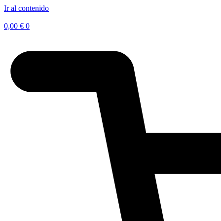
Ir al contenido
0,00
€
0