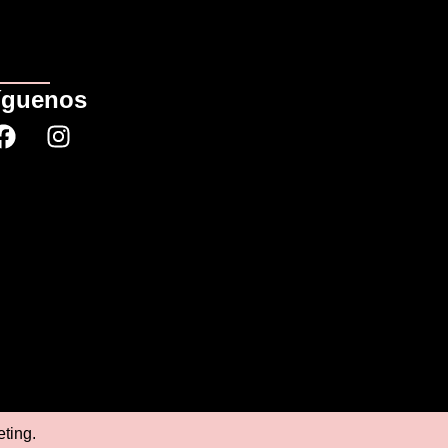
íguenos
eting
.