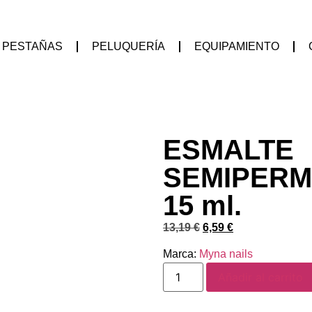
PESTAÑAS
PELUQUERÍA
EQUIPAMIENTO
ESMALTE
SEMIPERM
15 ml.
13,19
€
6,59
€
Marca:
Myna nails
Añadir al carrito