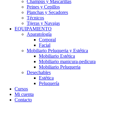
Champús y Mascarillas
Peines y Cepillos
Planchas y Secadores
Técnicos
Tijeras y Navajas
EQUIPAMIENTO
Aparatología
Corporal
Facial
Mobiliario Peluqueria y Estética
Mobiliario Estética
Mobiliario manicura-pedicura
Mobiliario Peluqueria
Desechables
Estética
Peluquería
Cursos
Mi cuenta
Contacto