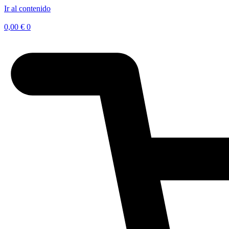
Ir al contenido
0,00
€
0