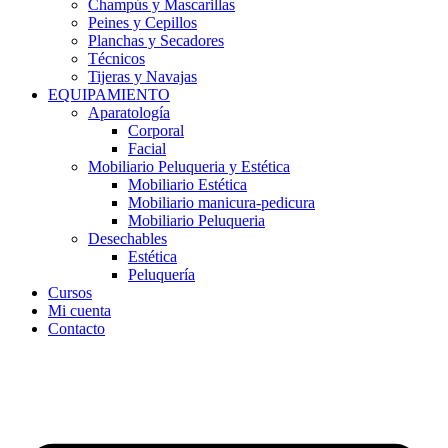
Champús y Mascarillas
Peines y Cepillos
Planchas y Secadores
Técnicos
Tijeras y Navajas
EQUIPAMIENTO
Aparatología
Corporal
Facial
Mobiliario Peluqueria y Estética
Mobiliario Estética
Mobiliario manicura-pedicura
Mobiliario Peluqueria
Desechables
Estética
Peluquería
Cursos
Mi cuenta
Contacto