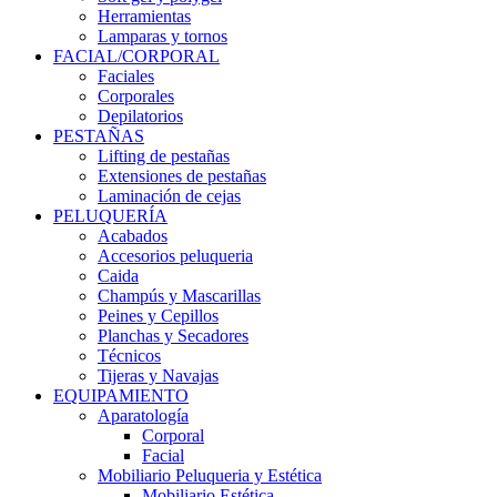
Herramientas
Lamparas y tornos
FACIAL/CORPORAL
Faciales
Corporales
Depilatorios
PESTAÑAS
Lifting de pestañas
Extensiones de pestañas
Laminación de cejas
PELUQUERÍA
Acabados
Accesorios peluqueria
Caida
Champús y Mascarillas
Peines y Cepillos
Planchas y Secadores
Técnicos
Tijeras y Navajas
EQUIPAMIENTO
Aparatología
Corporal
Facial
Mobiliario Peluqueria y Estética
Mobiliario Estética