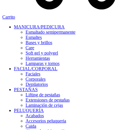
Carrito
MANICURA/PEDICURA
Esmaltado semipermanente
Esmaltes
Bases y brillos
Care
Soft gel y polygel
Herramientas
Lamparas y tornos
FACIAL/CORPORAL
Faciales
Corporales
Depilatorios
PESTAÑAS
Lifting de pestañas
Extensiones de pestañas
Laminación de cejas
PELUQUERÍA
Acabados
Accesorios peluqueria
Caida