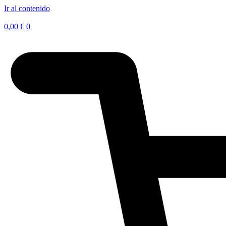
Ir al contenido
0,00
€
0