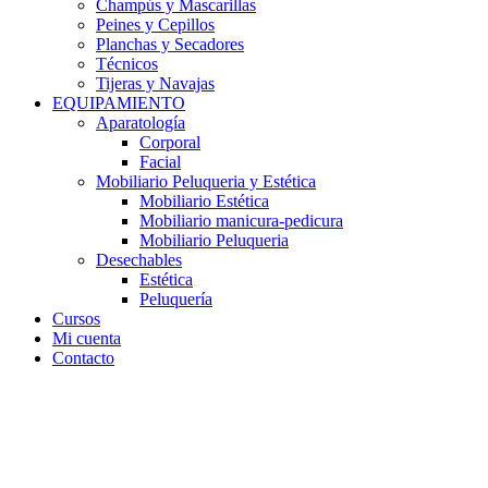
Champús y Mascarillas
Peines y Cepillos
Planchas y Secadores
Técnicos
Tijeras y Navajas
EQUIPAMIENTO
Aparatología
Corporal
Facial
Mobiliario Peluqueria y Estética
Mobiliario Estética
Mobiliario manicura-pedicura
Mobiliario Peluqueria
Desechables
Estética
Peluquería
Cursos
Mi cuenta
Contacto