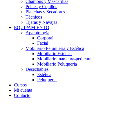
Champús y Mascarillas
Peines y Cepillos
Planchas y Secadores
Técnicos
Tijeras y Navajas
EQUIPAMIENTO
Aparatología
Corporal
Facial
Mobiliario Peluqueria y Estética
Mobiliario Estética
Mobiliario manicura-pedicura
Mobiliario Peluqueria
Desechables
Estética
Peluquería
Cursos
Mi cuenta
Contacto