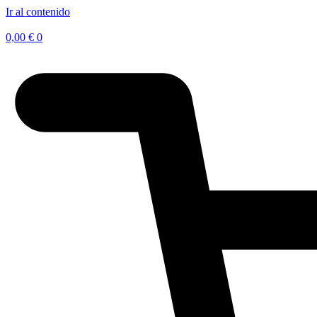
Ir al contenido
0,00
€
0