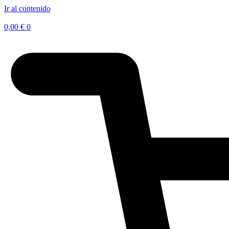
Ir al contenido
0,00
€
0