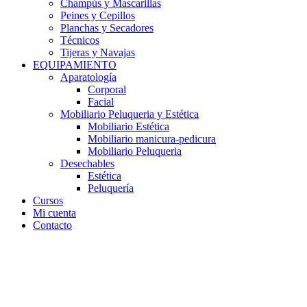
Champús y Mascarillas
Peines y Cepillos
Planchas y Secadores
Técnicos
Tijeras y Navajas
EQUIPAMIENTO
Aparatología
Corporal
Facial
Mobiliario Peluqueria y Estética
Mobiliario Estética
Mobiliario manicura-pedicura
Mobiliario Peluqueria
Desechables
Estética
Peluquería
Cursos
Mi cuenta
Contacto