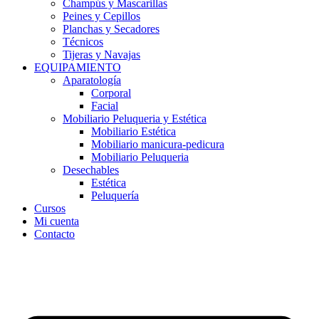
Champús y Mascarillas
Peines y Cepillos
Planchas y Secadores
Técnicos
Tijeras y Navajas
EQUIPAMIENTO
Aparatología
Corporal
Facial
Mobiliario Peluqueria y Estética
Mobiliario Estética
Mobiliario manicura-pedicura
Mobiliario Peluqueria
Desechables
Estética
Peluquería
Cursos
Mi cuenta
Contacto