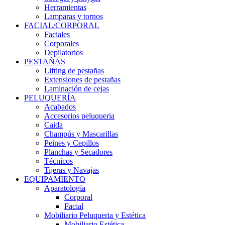
Herramientas
Lamparas y tornos
FACIAL/CORPORAL
Faciales
Corporales
Depilatorios
PESTAÑAS
Lifting de pestañas
Extensiones de pestañas
Laminación de cejas
PELUQUERÍA
Acabados
Accesorios peluqueria
Caida
Champús y Mascarillas
Peines y Cepillos
Planchas y Secadores
Técnicos
Tijeras y Navajas
EQUIPAMIENTO
Aparatología
Corporal
Facial
Mobiliario Peluqueria y Estética
Mobiliario Estética