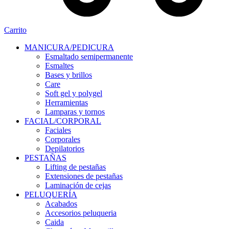
Carrito
MANICURA/PEDICURA
Esmaltado semipermanente
Esmaltes
Bases y brillos
Care
Soft gel y polygel
Herramientas
Lamparas y tornos
FACIAL/CORPORAL
Faciales
Corporales
Depilatorios
PESTAÑAS
Lifting de pestañas
Extensiones de pestañas
Laminación de cejas
PELUQUERÍA
Acabados
Accesorios peluqueria
Caida