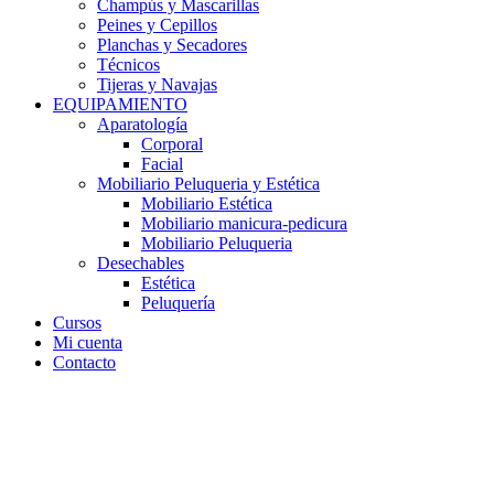
Champús y Mascarillas
Peines y Cepillos
Planchas y Secadores
Técnicos
Tijeras y Navajas
EQUIPAMIENTO
Aparatología
Corporal
Facial
Mobiliario Peluqueria y Estética
Mobiliario Estética
Mobiliario manicura-pedicura
Mobiliario Peluqueria
Desechables
Estética
Peluquería
Cursos
Mi cuenta
Contacto