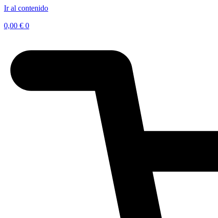
Ir al contenido
0,00
€
0