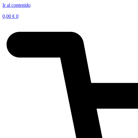
Ir al contenido
0,00
€
0