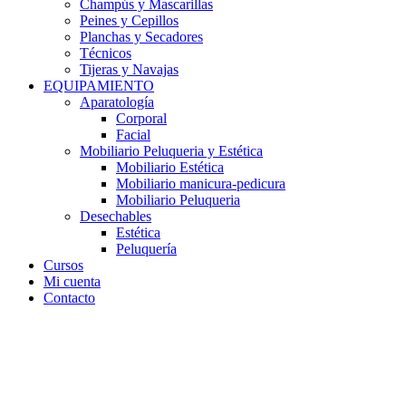
Champús y Mascarillas
Peines y Cepillos
Planchas y Secadores
Técnicos
Tijeras y Navajas
EQUIPAMIENTO
Aparatología
Corporal
Facial
Mobiliario Peluqueria y Estética
Mobiliario Estética
Mobiliario manicura-pedicura
Mobiliario Peluqueria
Desechables
Estética
Peluquería
Cursos
Mi cuenta
Contacto