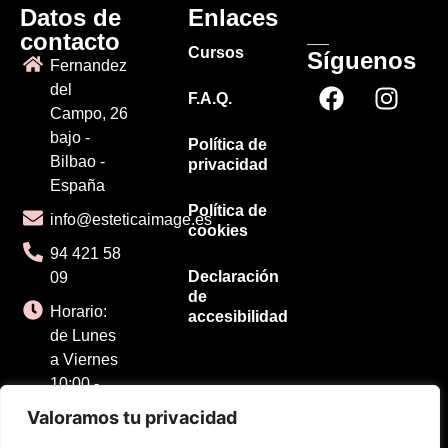
Datos de
Enlaces
contacto
Cursos
Síguenos
Fernandez
del
F.A.Q.
Campo, 26
bajo -
Política de
Bilbao -
privacidad
España
Política de
info@esteticaimage.es
cookies
94 421 58
Declaración
09
de
Horario:
accesibilidad
de Lunes
a Viernes
10:00 -
18:00
Valoramos tu privacidad