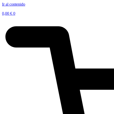
Ir al contenido
0,00
€
0