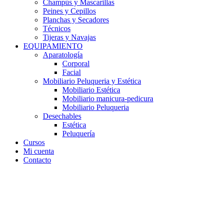
Champús y Mascarillas
Peines y Cepillos
Planchas y Secadores
Técnicos
Tijeras y Navajas
EQUIPAMIENTO
Aparatología
Corporal
Facial
Mobiliario Peluqueria y Estética
Mobiliario Estética
Mobiliario manicura-pedicura
Mobiliario Peluqueria
Desechables
Estética
Peluquería
Cursos
Mi cuenta
Contacto