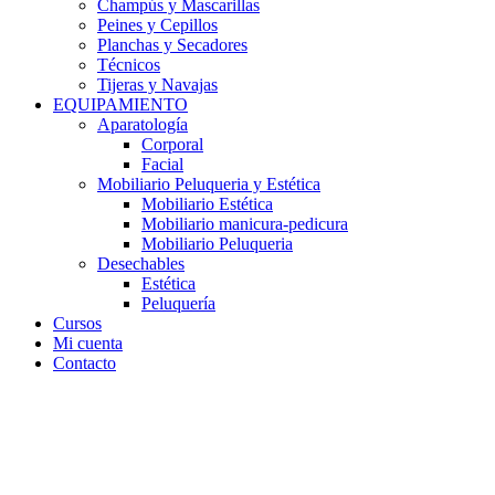
Champús y Mascarillas
Peines y Cepillos
Planchas y Secadores
Técnicos
Tijeras y Navajas
EQUIPAMIENTO
Aparatología
Corporal
Facial
Mobiliario Peluqueria y Estética
Mobiliario Estética
Mobiliario manicura-pedicura
Mobiliario Peluqueria
Desechables
Estética
Peluquería
Cursos
Mi cuenta
Contacto