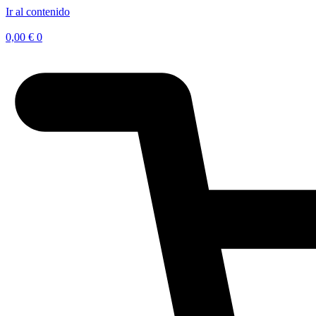
Ir al contenido
0,00
€
0