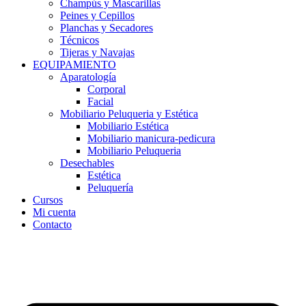
Champús y Mascarillas
Peines y Cepillos
Planchas y Secadores
Técnicos
Tijeras y Navajas
EQUIPAMIENTO
Aparatología
Corporal
Facial
Mobiliario Peluqueria y Estética
Mobiliario Estética
Mobiliario manicura-pedicura
Mobiliario Peluqueria
Desechables
Estética
Peluquería
Cursos
Mi cuenta
Contacto