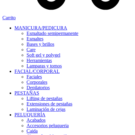
Carrito
MANICURA/PEDICURA
Esmaltado semipermanente
Esmaltes
Bases y brillos
Care
Soft gel y polygel
Herramientas
Lamparas y tornos
FACIAL/CORPORAL
Faciales
Corporales
Depilatorios
PESTAÑAS
Lifting de pestañas
Extensiones de pestañas
Laminación de cejas
PELUQUERÍA
Acabados
Accesorios peluqueria
Caida