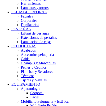
Herramientas
Lamparas y tornos
FACIAL/CORPORAL
Faciales
Corporales
Depilatorios
PESTAÑAS
Lifting de pestañas
Extensiones de pestañas
Laminación de cejas
PELUQUERÍA
Acabados
Accesorios peluqueria
Caida
Champús y Mascarillas
Peines y Cepillos
Planchas y Secadores
Técnicos
Tijeras y Navajas
EQUIPAMIENTO
Aparatología
Corporal
Facial
Mobiliario Peluqueria y Estética
Mobiliario Estética