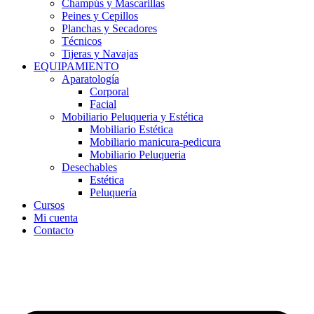
Champús y Mascarillas
Peines y Cepillos
Planchas y Secadores
Técnicos
Tijeras y Navajas
EQUIPAMIENTO
Aparatología
Corporal
Facial
Mobiliario Peluqueria y Estética
Mobiliario Estética
Mobiliario manicura-pedicura
Mobiliario Peluqueria
Desechables
Estética
Peluquería
Cursos
Mi cuenta
Contacto