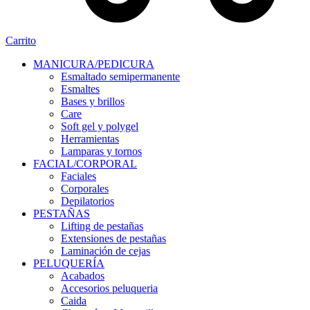
Carrito
MANICURA/PEDICURA
Esmaltado semipermanente
Esmaltes
Bases y brillos
Care
Soft gel y polygel
Herramientas
Lamparas y tornos
FACIAL/CORPORAL
Faciales
Corporales
Depilatorios
PESTAÑAS
Lifting de pestañas
Extensiones de pestañas
Laminación de cejas
PELUQUERÍA
Acabados
Accesorios peluqueria
Caida