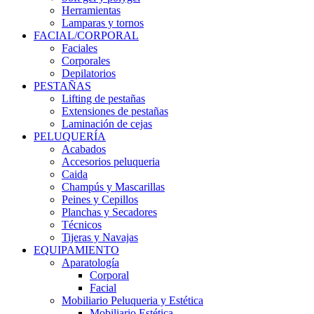
Herramientas
Lamparas y tornos
FACIAL/CORPORAL
Faciales
Corporales
Depilatorios
PESTAÑAS
Lifting de pestañas
Extensiones de pestañas
Laminación de cejas
PELUQUERÍA
Acabados
Accesorios peluqueria
Caida
Champús y Mascarillas
Peines y Cepillos
Planchas y Secadores
Técnicos
Tijeras y Navajas
EQUIPAMIENTO
Aparatología
Corporal
Facial
Mobiliario Peluqueria y Estética
Mobiliario Estética