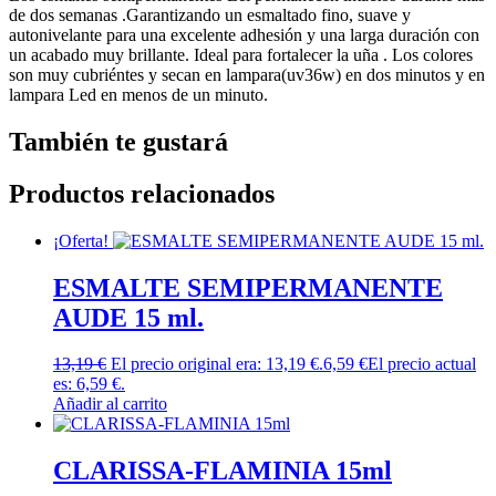
de dos semanas .Garantizando un esmaltado fino, suave y
autonivelante para una excelente adhesión y una larga duración con
un acabado muy brillante. Ideal para fortalecer la uña . Los colores
son muy cubriéntes y secan en lampara(uv36w) en dos minutos y en
lampara Led en menos de un minuto.
También te gustará
Productos relacionados
¡Oferta!
ESMALTE SEMIPERMANENTE
AUDE 15 ml.
13,19
€
El precio original era: 13,19 €.
6,59
€
El precio actual
es: 6,59 €.
Añadir al carrito
CLARISSA-FLAMINIA 15ml