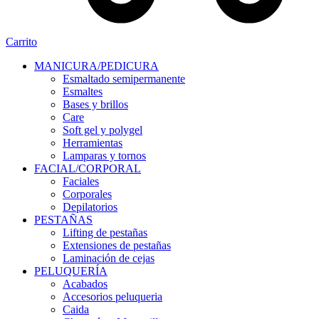
Carrito
MANICURA/PEDICURA
Esmaltado semipermanente
Esmaltes
Bases y brillos
Care
Soft gel y polygel
Herramientas
Lamparas y tornos
FACIAL/CORPORAL
Faciales
Corporales
Depilatorios
PESTAÑAS
Lifting de pestañas
Extensiones de pestañas
Laminación de cejas
PELUQUERÍA
Acabados
Accesorios peluqueria
Caida