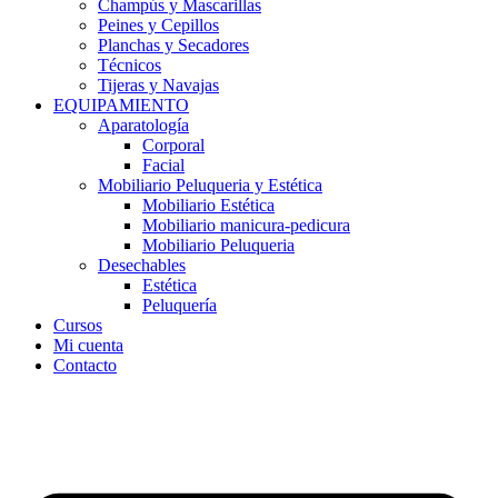
Champús y Mascarillas
Peines y Cepillos
Planchas y Secadores
Técnicos
Tijeras y Navajas
EQUIPAMIENTO
Aparatología
Corporal
Facial
Mobiliario Peluqueria y Estética
Mobiliario Estética
Mobiliario manicura-pedicura
Mobiliario Peluqueria
Desechables
Estética
Peluquería
Cursos
Mi cuenta
Contacto