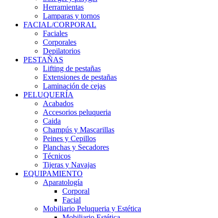
Herramientas
Lamparas y tornos
FACIAL/CORPORAL
Faciales
Corporales
Depilatorios
PESTAÑAS
Lifting de pestañas
Extensiones de pestañas
Laminación de cejas
PELUQUERÍA
Acabados
Accesorios peluqueria
Caida
Champús y Mascarillas
Peines y Cepillos
Planchas y Secadores
Técnicos
Tijeras y Navajas
EQUIPAMIENTO
Aparatología
Corporal
Facial
Mobiliario Peluqueria y Estética
Mobiliario Estética