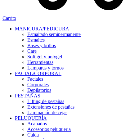
Carrito
MANICURA/PEDICURA
Esmaltado semipermanente
Esmaltes
Bases y brillos
Care
Soft gel y polygel
Herramientas
Lamparas y tornos
FACIAL/CORPORAL
Faciales
Corporales
Depilatorios
PESTAÑAS
Lifting de pestañas
Extensiones de pestañas
Laminación de cejas
PELUQUERÍA
Acabados
Accesorios peluqueria
Caida