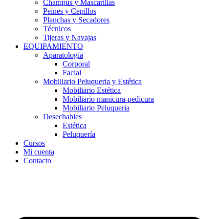
Champús y Mascarillas
Peines y Cepillos
Planchas y Secadores
Técnicos
Tijeras y Navajas
EQUIPAMIENTO
Aparatología
Corporal
Facial
Mobiliario Peluqueria y Estética
Mobiliario Estética
Mobiliario manicura-pedicura
Mobiliario Peluqueria
Desechables
Estética
Peluquería
Cursos
Mi cuenta
Contacto