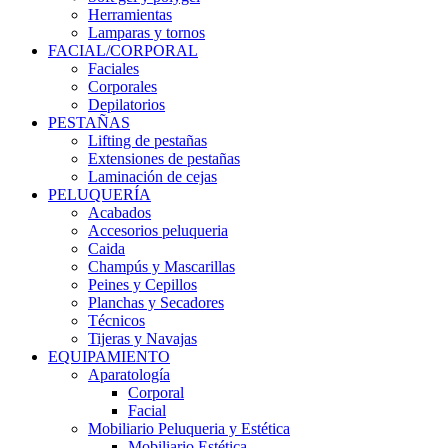
Herramientas
Lamparas y tornos
FACIAL/CORPORAL
Faciales
Corporales
Depilatorios
PESTAÑAS
Lifting de pestañas
Extensiones de pestañas
Laminación de cejas
PELUQUERÍA
Acabados
Accesorios peluqueria
Caida
Champús y Mascarillas
Peines y Cepillos
Planchas y Secadores
Técnicos
Tijeras y Navajas
EQUIPAMIENTO
Aparatología
Corporal
Facial
Mobiliario Peluqueria y Estética
Mobiliario Estética