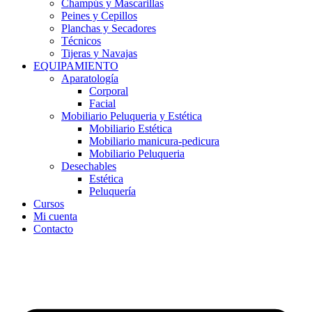
Champús y Mascarillas
Peines y Cepillos
Planchas y Secadores
Técnicos
Tijeras y Navajas
EQUIPAMIENTO
Aparatología
Corporal
Facial
Mobiliario Peluqueria y Estética
Mobiliario Estética
Mobiliario manicura-pedicura
Mobiliario Peluqueria
Desechables
Estética
Peluquería
Cursos
Mi cuenta
Contacto