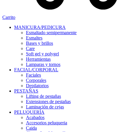
Carrito
MANICURA/PEDICURA
Esmaltado semipermanente
Esmaltes
Bases y brillos
Care
Soft gel y polygel
Herramientas
Lamparas y tornos
FACIAL/CORPORAL
Faciales
Corporales
Depilatorios
PESTAÑAS
Lifting de pestañas
Extensiones de pestañas
Laminación de cejas
PELUQUERÍA
Acabados
Accesorios peluqueria
Caida