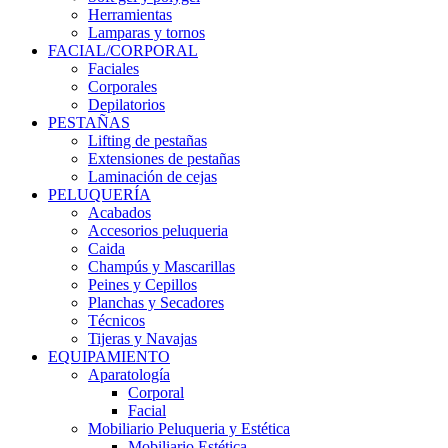
Herramientas
Lamparas y tornos
FACIAL/CORPORAL
Faciales
Corporales
Depilatorios
PESTAÑAS
Lifting de pestañas
Extensiones de pestañas
Laminación de cejas
PELUQUERÍA
Acabados
Accesorios peluqueria
Caida
Champús y Mascarillas
Peines y Cepillos
Planchas y Secadores
Técnicos
Tijeras y Navajas
EQUIPAMIENTO
Aparatología
Corporal
Facial
Mobiliario Peluqueria y Estética
Mobiliario Estética