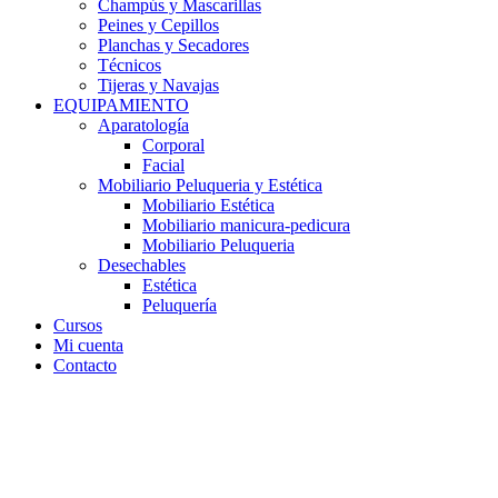
Champús y Mascarillas
Peines y Cepillos
Planchas y Secadores
Técnicos
Tijeras y Navajas
EQUIPAMIENTO
Aparatología
Corporal
Facial
Mobiliario Peluqueria y Estética
Mobiliario Estética
Mobiliario manicura-pedicura
Mobiliario Peluqueria
Desechables
Estética
Peluquería
Cursos
Mi cuenta
Contacto