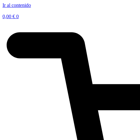
Ir al contenido
0,00
€
0