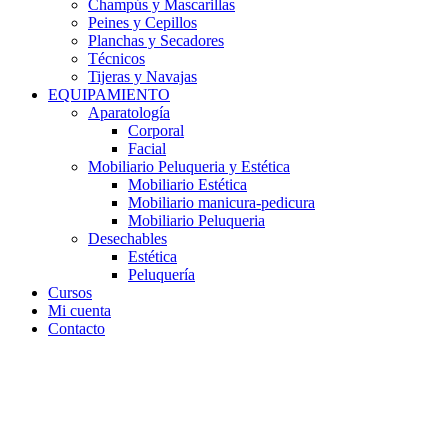
Champús y Mascarillas
Peines y Cepillos
Planchas y Secadores
Técnicos
Tijeras y Navajas
EQUIPAMIENTO
Aparatología
Corporal
Facial
Mobiliario Peluqueria y Estética
Mobiliario Estética
Mobiliario manicura-pedicura
Mobiliario Peluqueria
Desechables
Estética
Peluquería
Cursos
Mi cuenta
Contacto