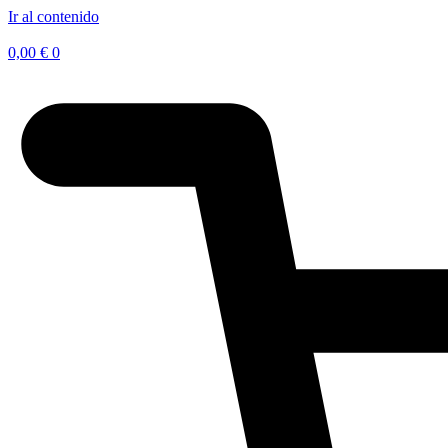
Ir al contenido
0,00
€
0