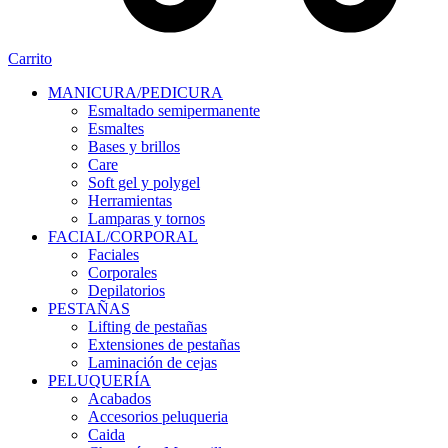
Carrito
MANICURA/PEDICURA
Esmaltado semipermanente
Esmaltes
Bases y brillos
Care
Soft gel y polygel
Herramientas
Lamparas y tornos
FACIAL/CORPORAL
Faciales
Corporales
Depilatorios
PESTAÑAS
Lifting de pestañas
Extensiones de pestañas
Laminación de cejas
PELUQUERÍA
Acabados
Accesorios peluqueria
Caida