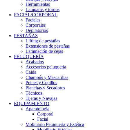
Herramientas
Lamparas y tornos
FACIAL/CORPORAL
Faciales
Corporales
Depilatorios
PESTAÑAS
Lifting de pestañas
Extensiones de pestañas
Laminación de cejas
PELUQUERÍA
Acabados
Accesorios peluqueria
Caida
Champús y Mascarillas
Peines y Cepillos
Planchas y Secadores
Técnicos
Tijeras y Navajas
EQUIPAMIENTO
Aparatología
Corporal
Facial
Mobiliario Peluqueria y Estética
Mobiliario Estética