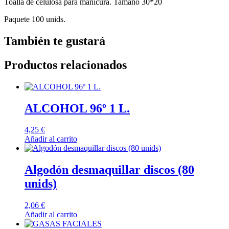
Toalla de celulosa para manicura. Tamaño 30*20
Paquete 100 unids.
También te gustará
Productos relacionados
ALCOHOL 96º 1 L.
4,25
€
Añadir al carrito
Algodón desmaquillar discos (80
unids)
2,06
€
Añadir al carrito