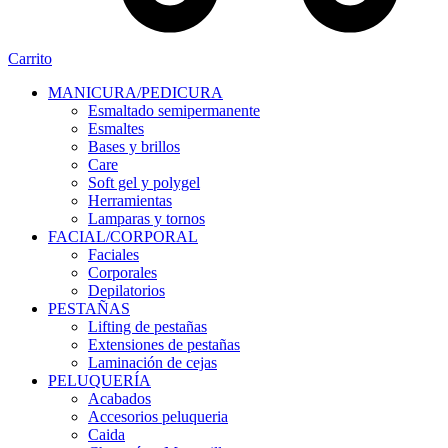
Carrito
MANICURA/PEDICURA
Esmaltado semipermanente
Esmaltes
Bases y brillos
Care
Soft gel y polygel
Herramientas
Lamparas y tornos
FACIAL/CORPORAL
Faciales
Corporales
Depilatorios
PESTAÑAS
Lifting de pestañas
Extensiones de pestañas
Laminación de cejas
PELUQUERÍA
Acabados
Accesorios peluqueria
Caida