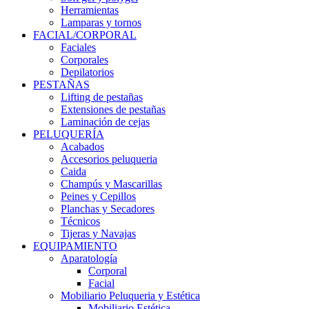
Herramientas
Lamparas y tornos
FACIAL/CORPORAL
Faciales
Corporales
Depilatorios
PESTAÑAS
Lifting de pestañas
Extensiones de pestañas
Laminación de cejas
PELUQUERÍA
Acabados
Accesorios peluqueria
Caida
Champús y Mascarillas
Peines y Cepillos
Planchas y Secadores
Técnicos
Tijeras y Navajas
EQUIPAMIENTO
Aparatología
Corporal
Facial
Mobiliario Peluqueria y Estética
Mobiliario Estética