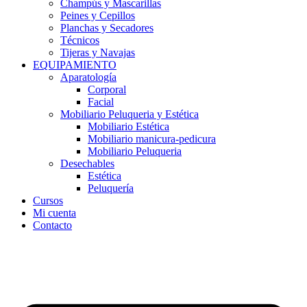
Champús y Mascarillas
Peines y Cepillos
Planchas y Secadores
Técnicos
Tijeras y Navajas
EQUIPAMIENTO
Aparatología
Corporal
Facial
Mobiliario Peluqueria y Estética
Mobiliario Estética
Mobiliario manicura-pedicura
Mobiliario Peluqueria
Desechables
Estética
Peluquería
Cursos
Mi cuenta
Contacto